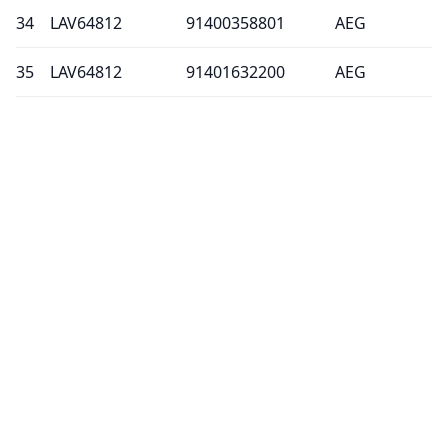
34
LAV64812
91400358801
AEG
35
LAV64812
91401632200
AEG
36
LAV65815
91400359400
AEG
37
LAV65815
91400359401
AEG
38
LAV72800
91400347200
AEG
39
LAV76669
91400262500
AEG
40
LAV85769
91400241500
AEG
41
LAV86760
91400256400
AEG
42
LAV86810
91400358600
AEG