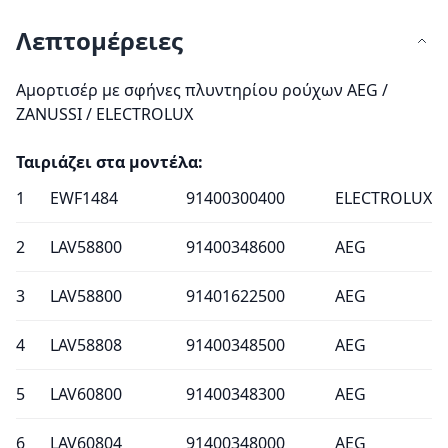
Λεπτομέρειες
Αμορτισέρ με σφήνες πλυντηρίου ρούχων AEG /
ZANUSSI / ELECTROLUX
Ταιριάζει στα μοντέλα:
1
EWF1484
91400300400
ELECTROLUX
2
LAV58800
91400348600
AEG
3
LAV58800
91401622500
AEG
4
LAV58808
91400348500
AEG
5
LAV60800
91400348300
AEG
6
LAV60804
91400348000
AEG