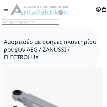
Μετάβαση στο περιεχόμενο
Toggle Nav
Ο Λογ
Το
Αμορτισέρ με σφήνες πλυντηρίου
ρούχων AEG / ZANUSSI /
ELECTROLUX