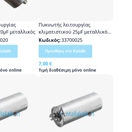
ουργίας
Πυκνωτής λειτουργίας
20μF μεταλλικός
κλιματιστικού 25μF μεταλλικός
Γενικής Χρήσης
020
Κωδικός
33700025
Καλάθι
Προσθήκη στο Καλάθι
7,00 €
όνο online
Τιμή διαθέσιμη μόνο online