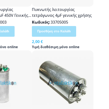
ουργίας
Πυκνωτής λειτουργίας
μF 450V Γενικής
τετράγωνος 4μF γενικής χρήσης
003
Κωδικός
33705005
Καλάθι
Προσθήκη στο Καλάθι
2,00 €
όνο online
Τιμή διαθέσιμη μόνο online