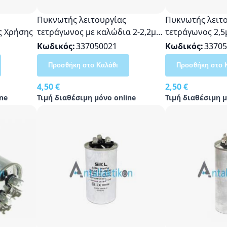
Πυκνωτής λειτουργίας
Πυκνωτής λειτ
ς Χρήσης
τετράγωνος με καλώδια 2-2,2μf
τετράγωνος 2,5
450volt Γενικής Χρήσης
Χρήσης
Κωδικός
337050021
Κωδικός
33705
Προσθήκη στο Καλάθι
Προσθήκη στο 
4,50 €
2,50 €
ne
Τιμή διαθέσιμη μόνο online
Τιμή διαθέσιμη μ