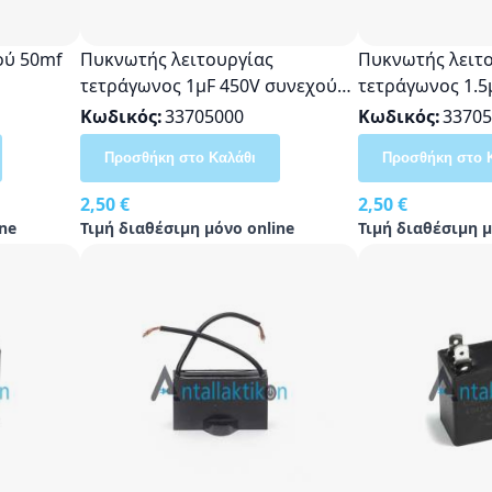
ού 50mf
Πυκνωτής λειτουργίας
Πυκνωτής λειτ
τετράγωνος 1μF 450V συνεχούς
τετράγωνος 1.5
Γενικής Χρήσης
Κωδικός
33705000
Κωδικός
33705
Προσθήκη στο Καλάθι
Προσθήκη στο 
2,50 €
2,50 €
ne
Τιμή διαθέσιμη μόνο online
Τιμή διαθέσιμη μ