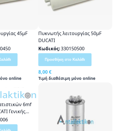
υργίας 45μF
Πυκνωτής λειτουργίας 50μF
DUCATI
0450
Κωδικός
330150500
Καλάθι
Προσθήκη στο Καλάθι
8,00 €
όνο online
Τιμή διαθέσιμη μόνο online
ατιστικών 6mf
ATI Γενικής
006
Καλάθι