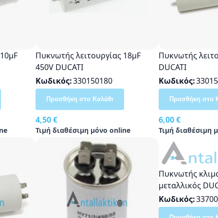
 10μF
Πυκνωτής λειτουργίας 18μF
Πυκνωτής λειτο
450V DUCATI
DUCATI
Κωδικός
330150180
Κωδικός
33015
Προσθήκη στο Καλάθι
Προσθήκη στο 
4,50 €
6,00 €
ne
Τιμή διαθέσιμη μόνο online
Τιμή διαθέσιμη μ
Πυκνωτής κλιμ
μεταλλικός DUC
Χρήσης
Κωδικός
33700
Προσθήκη στο 