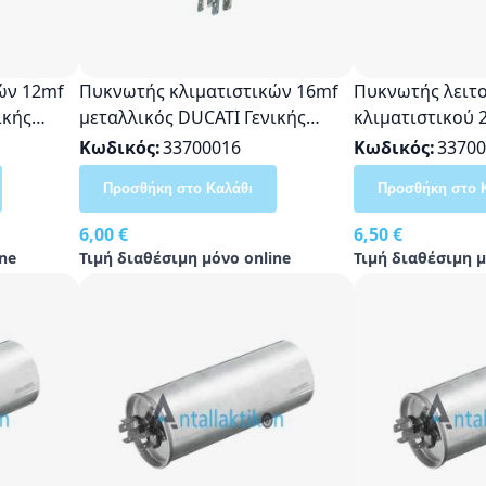
ών 12mf
Πυκνωτής κλιματιστικών 16mf
Πυκνωτής λειτ
ικής
μεταλλικός DUCATI Γενικής
κλιματιστικού 
Χρήσης
Κωδικός
33700016
Κωδικός
33700
Προσθήκη στο Καλάθι
Προσθήκη στο 
6,00 €
6,50 €
ne
Τιμή διαθέσιμη μόνο online
Τιμή διαθέσιμη μ