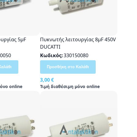
υργίας 5μF
Πυκνωτής λειτουργίας 8μF 450V
DUCATTI
0050
Κωδικός
330150080
Καλάθι
Προσθήκη στο Καλάθι
3,00 €
όνο online
Τιμή διαθέσιμη μόνο online