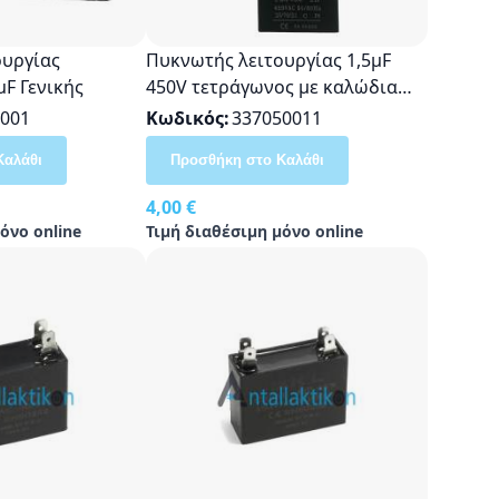
ουργίας
Πυκνωτής λειτουργίας 1,5μF
μF Γενικής
450V τετράγωνος με καλώδια
Γενικής Χρήσης
001
Κωδικός
337050011
Καλάθι
Προσθήκη στο Καλάθι
4,00 €
όνο online
Τιμή διαθέσιμη μόνο online