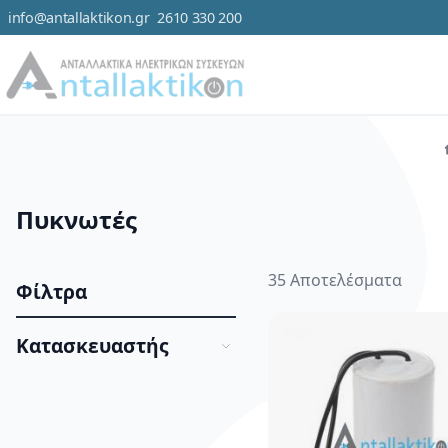
info@antallaktikon.gr
2610 330 200
Μετάβαση στο περιεχόμενο
Κατηγορ
Πυκνωτές
35
Αποτελέσματα
Φίλτρα
Κατασκευαστής