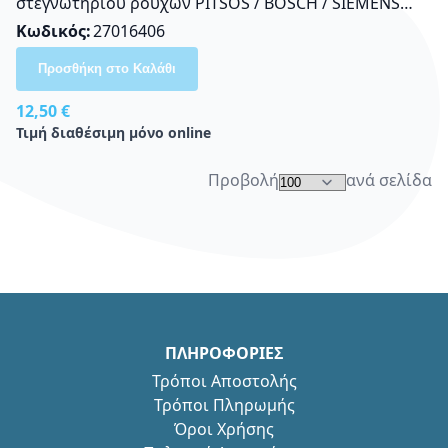
στεγνωτηρίου ρούχων PITSOS / BOSCH / SIEMENS
Original 11018215
Κωδικός
27016406
Προσθήκη στο Καλάθι
12,50 €
Τιμή διαθέσιμη μόνο online
Προβολή
ανά σελίδα
ΠΛΗΡΟΦΟΡΙΕΣ
Τρόποι Αποστολής
Τρόποι Πληρωμής
Όροι Χρήσης