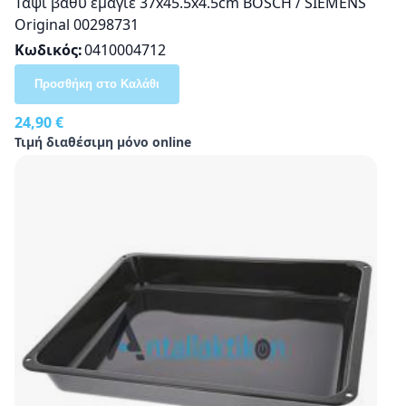
Ταψί βαθύ εμαγιέ 37x45.5x4.5cm BOSCH / SIEMENS
Original 00298731
Κωδικός
0410004712
Προσθήκη στο Καλάθι
24,90 €
Τιμή διαθέσιμη μόνο online