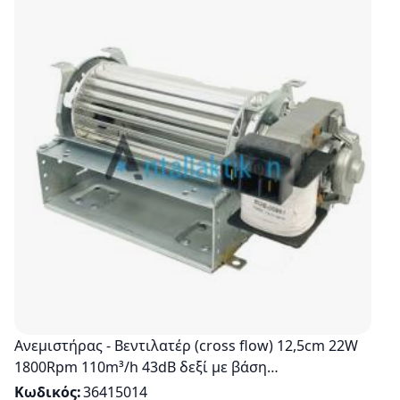
Ανεμιστήρας - Βεντιλατέρ (cross flow) 12,5cm 22W
1800Rpm 110m³/h 43dB δεξί με βάση
Θερμοσυσσωρευτή Γενικής Χρήσης
Κωδικός
36415014