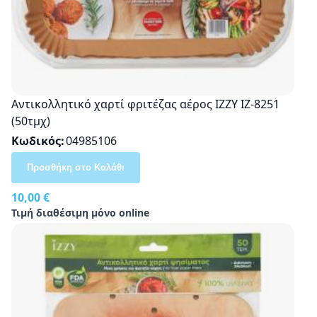
Αντικολλητικό χαρτί φριτέζας αέρος IZZY ΙΖ-8251
(50τμχ)
Κωδικός
04985106
Προσθήκη στο Καλάθι
10,00 €
Τιμή διαθέσιμη μόνο online