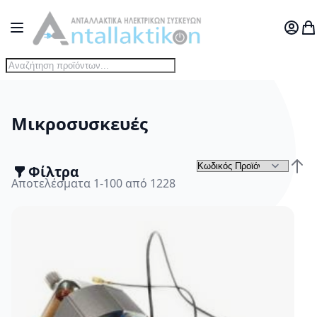
Μετάβαση στο περιεχόμενο
Toggle Nav
Ο Λογ
Το
Μικροσυσκευές
Φίλτρα
Τα
Φθίν
Αποτελέσματα
1
-
100
από
1228