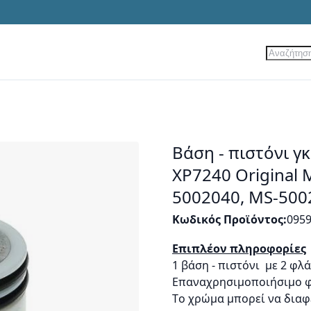
Αναζήτ
ίες
Νέα Προϊόντα
Προσφορές
Βάση - πιστόνι γ
XP7240 Original 
5002040, MS-500
Κωδικός Προϊόντος
095
Επιπλέον πληροφορίες
1 βάση - πιστόνι με 2 φλ
Επαναχρησιμοποιήσιμο φ
Tο χρώμα μπορεί να διαφ