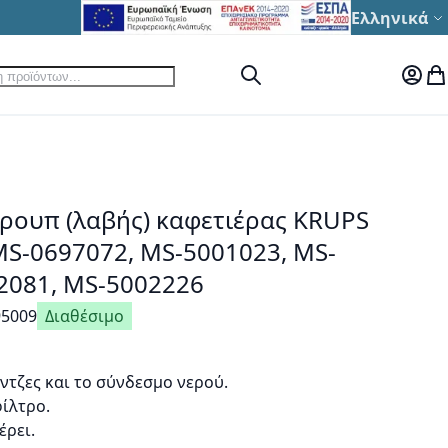
Γλώσσα
Ελληνικά
ηση
Αναζήτηση
Ο Λογ
Το
κρουπ (λαβής) καφετιέρας KRUPS
MS-0697072, MS-5001023, MS-
2081, MS-5002226
95009
Διαθέσιμο
άντζες και το σύνδεσμο νερού.
ίλτρο.
έρει.