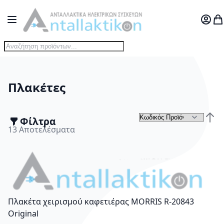
Μετάβαση στο περιεχόμενο
Toggle Nav
Ο Λογ
Το
Πλακέτες
Φίλτρα
Τα
Φθίν
13
Αποτελέσματα
Πλακέτα χειρισμού καφετιέρας MORRIS R-20843
Οriginal