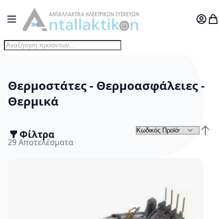
Μετάβαση στο περιεχόμενο
Toggle Nav
Ο Λογ
Το
Θερμοστάτες - Θερμοασφάλειες -
Θερμικά
Φίλτρα
Τα
Φθίν
29
Αποτελέσματα