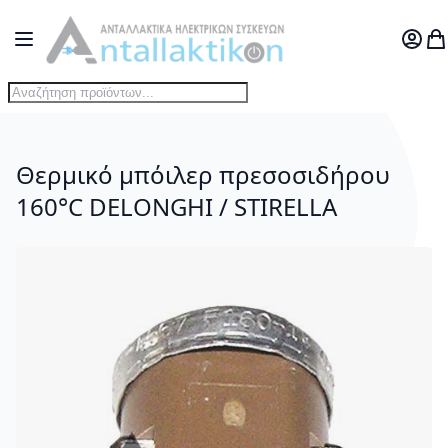
Μετάβαση στο περιεχόμενο
Toggle Nav
Ο Λογ
Το
Θερμικό μπόιλερ πρεσοσιδήρου
160°C DELONGHI / STIRELLA