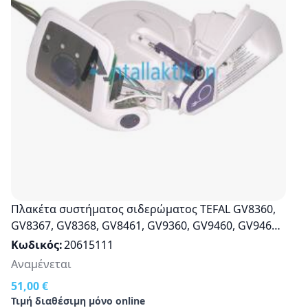
Πλακέτα συστήματος σιδερώματος TEFAL GV8360,
GV8367, GV8368, GV8461, GV9360, GV9460, GV9461,
GV9365 Οriginal CS-00134913
Κωδικός
20615111
Αναμένεται
51,00 €
Τιμή διαθέσιμη μόνο online