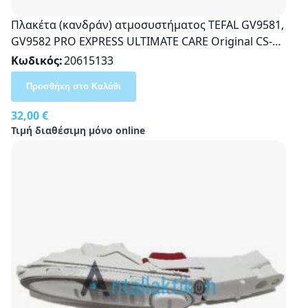
Πλακέτα (κανδράν) ατμοσυστήματος TEFAL GV9581,
GV9582 PRO EXPRESS ULTIMATE CARE Original CS-
00146022
Κωδικός
20615133
Προσθήκη στο Καλάθι
32,00 €
Τιμή διαθέσιμη μόνο online