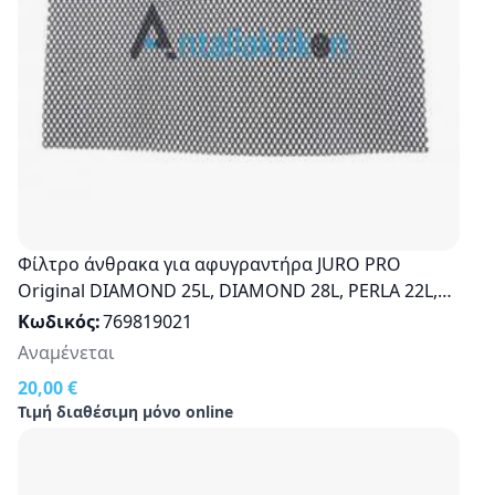
Φίλτρο άνθρακα για αφυγραντήρα JURO PRO
Original DIAMOND 25L, DIAMOND 28L, PERLA 22L,
PERLA 25L, PERLA II 25L, OXYGEN 25L
Κωδικός
769819021
Αναμένεται
20,00 €
Τιμή διαθέσιμη μόνο online