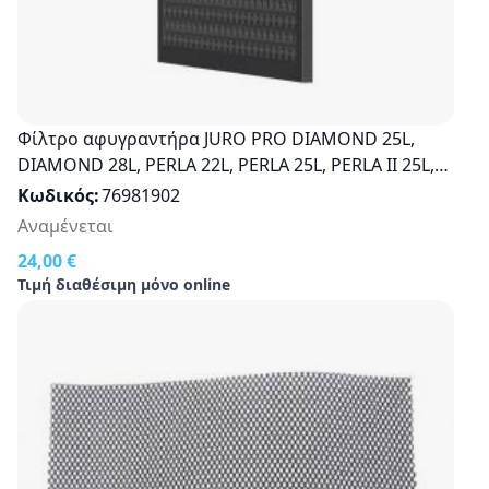
Φίλτρο αφυγραντήρα JURO PRO DIAMOND 25L,
DIAMOND 28L, PERLA 22L, PERLA 25L, PERLA II 25L,
ΟXYGEN 25L Original
Κωδικός
76981902
Αναμένεται
24,00 €
Τιμή διαθέσιμη μόνο online