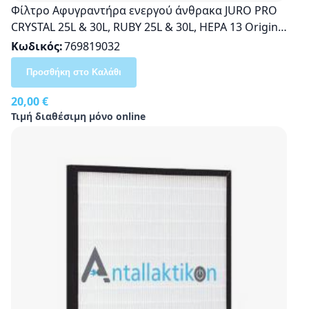
Φίλτρο Αφυγραντήρα ενεργού άνθρακα JURO PRO
CRYSTAL 25L & 30L, RUBY 25L & 30L, HEPA 13 Original
190851
Κωδικός
769819032
Προσθήκη στο Καλάθι
20,00 €
Τιμή διαθέσιμη μόνο online