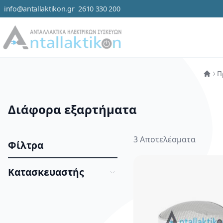
info@antallaktikon.gr
2610 330 200
Μετάβαση στο περιεχόμενο
Κατηγορ
Π
Διάφορα εξαρτήματα
3
Αποτελέσματα
Φίλτρα
Κατασκευαστής