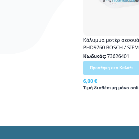
Κάλυμμα μοτέρ σεσου
PHD9760 BOSCH / SIE
Original 00614334
Κωδικός
73626401
Προσθήκη στο Καλάθι
6,00 €
Τιμή διαθέσιμη μόνο onli