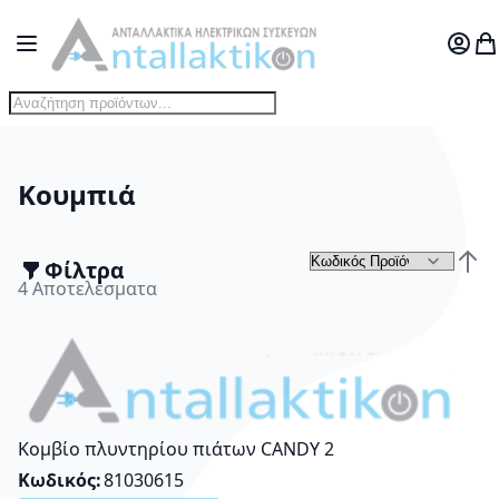
Μετάβαση στο περιεχόμενο
Toggle Nav
Ο Λογ
Το
Κουμπιά
Φίλτρα
Τα
Φθίν
4
Αποτελέσματα
Κομβίο πλυντηρίου πιάτων CANDY 2
Κωδικός
81030615