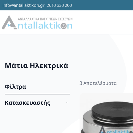
info@antallaktikon.gr
2610 330 200
Μετάβαση στο περιεχόμενο
Κατηγορ
Μάτια Ηλεκτρικά
3
Αποτελέσματα
Φίλτρα
Κατασκευαστής