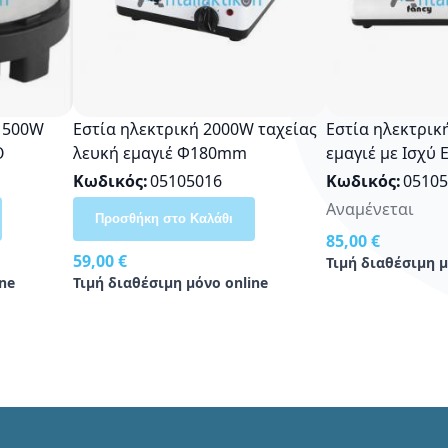
έ 500W
Εστία ηλεκτρική 2000W ταχείας
Εστία ηλεκτρικ
O
λευκή εμαγιέ Φ180mm
εμαγιέ με Ισχύ
180mm) και 10
Κωδικός
05105016
Κωδικός
05105
Αναμένεται
Προσθήκη στο Καλάθι
85,00 €
59,00 €
Τιμή διαθέσιμη μ
ne
Τιμή διαθέσιμη μόνο online