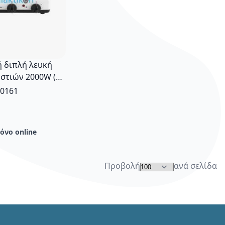
ή διπλή λευκή
 Εστιών 2000W (Φ
00W (Φ 145mm)
0161
όνο online
Προβολή
ανά σελίδα