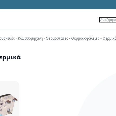
Αναζήτ
ίες
Νέα Προϊόντα
Προσφορές
συσκευές
Κλωσσομηχανή
Θερμοστάτες - Θερμοασφάλειες - Θερμικ
ερμικά