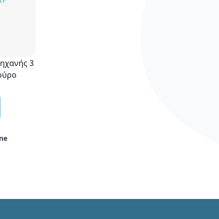
ηχανής 3
ούρο
ne