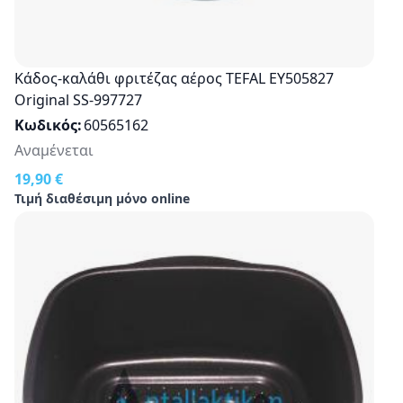
Κάδος-καλάθι φριτέζας αέρος TEFAL EY505827
Original SS-997727
Κωδικός
60565162
Αναμένεται
19,90 €
Τιμή διαθέσιμη μόνο online