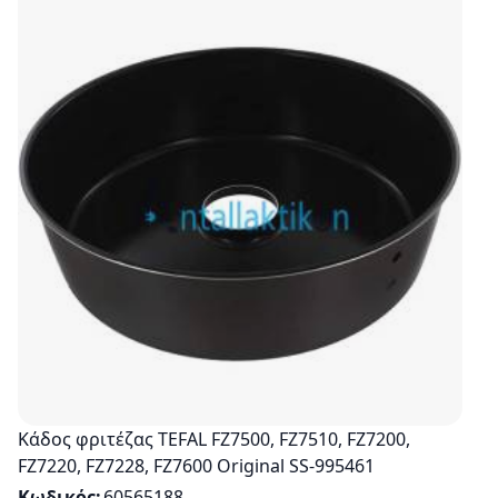
Κάδος φριτέζας TEFAL FZ7500, FZ7510, FZ7200,
FZ7220, FZ7228, FZ7600 Original SS-995461
Κωδικός
60565188