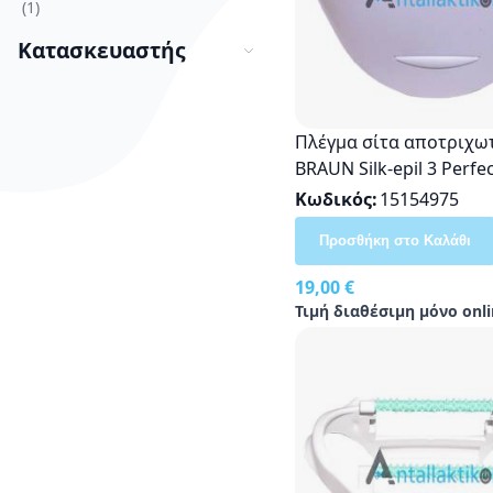
στοιχείο
1
Κατασκευαστής
Πλέγμα σίτα αποτριχω
BRAUN Silk-epil 3 Perfe
& Body 3270, 5320 Origi
Κωδικός
15154975
67030283
Προσθήκη στο Καλάθι
19,00 €
Τιμή διαθέσιμη μόνο onli