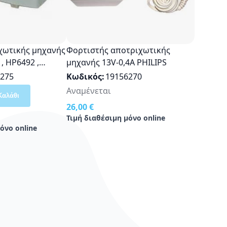
χωτικής μηχανής
Φορτιστής αποτριχωτικής
, HP6492 ,
μηχανής 13V-0,4A PHILIPS
1, HP6502,
275
Κωδικός
19156270
l 420303553870
Αναμένεται
Καλάθι
26,00 €
Τιμή διαθέσιμη μόνο online
όνο online