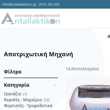
info@antallaktikon.gr
2610 330 200
Μετάβαση στο περιεχόμενο
Κατηγορ
Αποτριχωτική Μηχανή
14
Αποτελέσματα
Φίλτρα
Κατηγορία
Γρανάζια
στοιχείο
1
Κεφαλές - Μαχαίρια
στοιχεία
12
Φορτιστές - Τροφοδοτικά