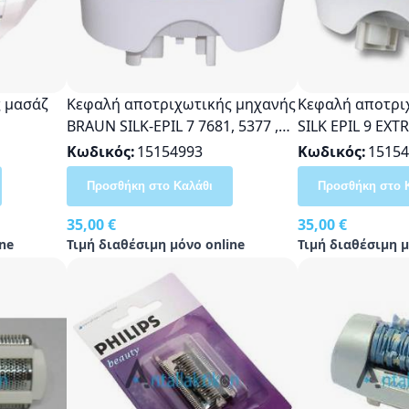
 μασάζ
Κεφαλή αποτριχωτικής μηχανής
Κεφαλή αποτρι
BRAUN SILK-EPIL 7 7681, 5377 ,
SILK EPIL 9 EXTRA WIDE
5180, 5185, 5270, 5280, 5380,
EPILATION Orig
Κωδικός
15154993
Κωδικός
15154
5580, 5780, 5340, 5376 Original
Προσθήκη στο Καλάθι
Προσθήκη στο 
703094
35,00 €
35,00 €
ne
Τιμή διαθέσιμη μόνο online
Τιμή διαθέσιμη μ