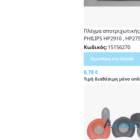
Πλέγμα αποτριχωτικής
PHILIPS HP2910 , HP275
HP2750 , HP6303 , HP63
Κωδικός
15156270
HP6305
Προσθήκη στο Καλάθι
8,78 €
Τιμή διαθέσιμη μόνο onli