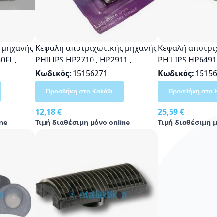
 μηχανής
Κεφαλή αποτριχωτικής μηχανής
Κεφαλή αποτρι
0FL ,
PHILIPS HP2710 , HP2911 ,
PHILIPS HP6491 
04 ,
HP6302
HP6493 , HP650
Κωδικός
15156271
Κωδικός
15156
HP6503 Origina
Προσθήκη στο Καλάθι
Προσθήκη στο 
12,18 €
25,59 €
ne
Τιμή διαθέσιμη μόνο online
Τιμή διαθέσιμη μ