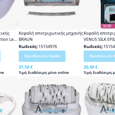
τικής
Κεφαλή αποτριχωτικής μηχανής
Κεφαλή αποτρι
ction Legs
BRAUN
VENUS SILK EPI
nal
/781WD
Κωδικός
15154976
Κωδικός
15154
Προσθήκη στο Καλάθι
Προσθήκη στο 
31,50 €
20,00 €
ne
Τιμή διαθέσιμη μόνο online
Τιμή διαθέσιμη μ