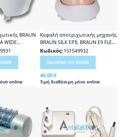
χωτικής BRAUN
Κεφαλή αποτριχωτικής μηχανής
BRAUN SILK EPIL BRAUN E9 FLEX
inal 81533164
Original 201.81719648
9931
Κωδικός
151549932
Καλάθι
Προσθήκη στο Καλάθι
46,00 €
όνο online
Τιμή διαθέσιμη μόνο online