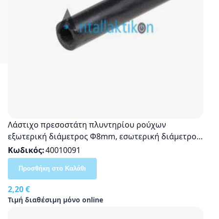
Λάστιχο πρεσοστάτη πλυντηρίου ρούχων
εξωτερική διάμετρος Φ8mm, εσωτερική διάμετρος
Φ5mm ανά μέτρο
Κωδικός
40010091
Προσθήκη στο Καλάθι
2,20 €
Τιμή διαθέσιμη μόνο online