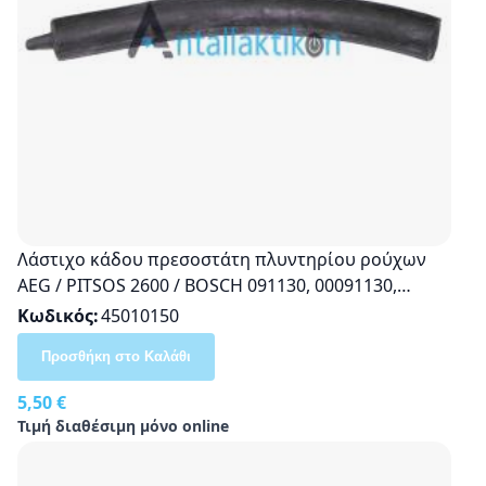
Λάστιχο κάδου πρεσοστάτη πλυντηρίου ρούχων
AEG / PITSOS 2600 / BOSCH 091130, 00091130,
8996450512000
Κωδικός
45010150
Προσθήκη στο Καλάθι
5,50 €
Τιμή διαθέσιμη μόνο online