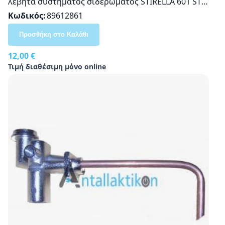
λέβητα συστήματος σιδερώματος STIRELLA 601 STIR
12
Κωδικός
89612861
Προσθήκη στο Καλάθι
12,00 €
Τιμή διαθέσιμη μόνο online