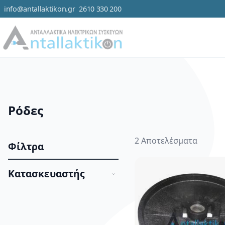
info@antallaktikon.gr
2610 330 200
Μετάβαση στο περιεχόμενο
Κατηγορ
Ρόδες
2
Αποτελέσματα
Φίλτρα
Κατασκευαστής