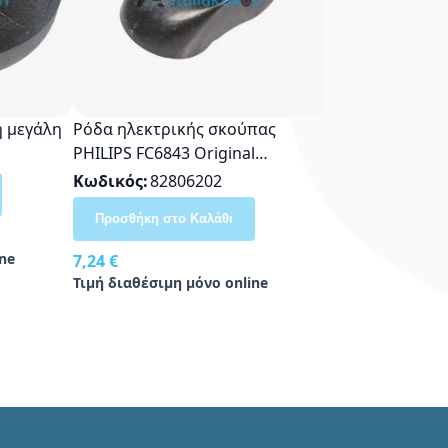
η μεγάλη
Ρόδα ηλεκτρικής σκούπας
PHILIPS FC6843 Original
482252870465
Κωδικός
82806202
Προσθήκη στο Καλάθι
ne
7,24 €
Τιμή διαθέσιμη μόνο online