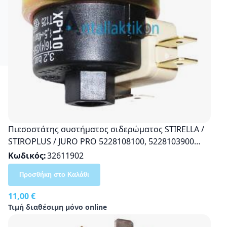
Πιεσοστάτης συστήματος σιδερώματος STIRELLA /
STIROPLUS / JURO PRO 5228108100, 5228103900
(1,5bar έως 4bar)
Κωδικός
32611902
Προσθήκη στο Καλάθι
11,00 €
Τιμή διαθέσιμη μόνο online