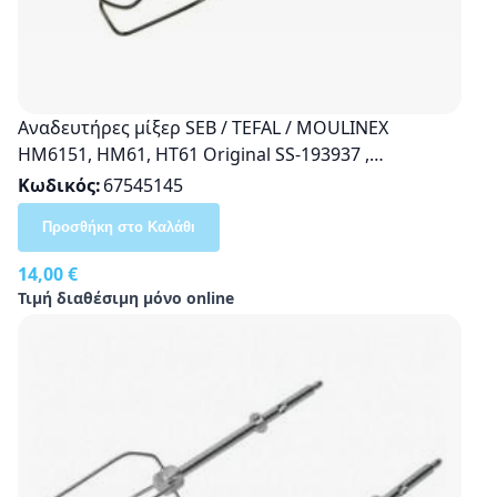
Αναδευτήρες μίξερ SEB / TEFAL / MOULINEX
HM6151, HM61, HT61 Οriginal SS-193937 ,
1500193937
Κωδικός
67545145
Προσθήκη στο Καλάθι
14,00 €
Τιμή διαθέσιμη μόνο online