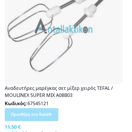
Αναδευτήρες μαρέγκας σετ μίξερ χειρός TEFAL /
MOULINEX SUPER MIX A08B03
Κωδικός
67545121
Προσθήκη στο Καλάθι
11,50 €