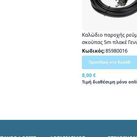
Καλώδιο παροχής ρεύ
σκούπας 5m πλακέ Γεν
χρήσης
Κωδικός
85980016
Προσθήκη στο Καλάθι
8,00 €
Τιμή διαθέσιμη μόνο onli