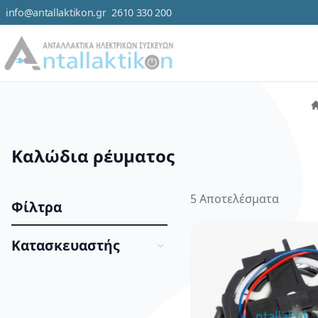
info@antallaktikon.gr
2610 330 200
Μετάβαση στο περιεχόμενο
Κατηγορ
Καλώδια ρέυματος
5
Αποτελέσματα
Φίλτρα
Κατασκευαστής