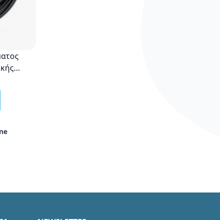
ματος
ικής
ne