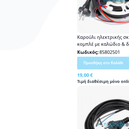
Καρούλι ηλεκτρικής σ
κομπλέ με καλώδιο & 
ROWENTA RO68, RO69, 
Κωδικός
85802501
Original RS-2230000327
Προσθήκη στο Καλάθι
19,00 €
Τιμή διαθέσιμη μόνο onli