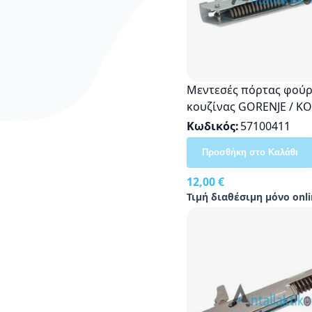
Μεντεσές πόρτας φού
κουζίνας GORENJE / KO
ELCO 271635-01, 605485
Κωδικός
57100411
00
Προσθήκη στο Καλάθι
12,00 €
Τιμή διαθέσιμη μόνο onli