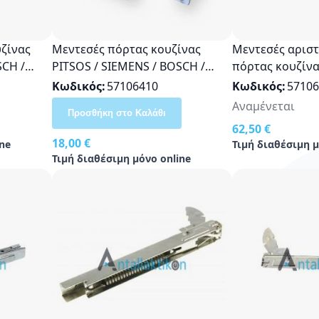
ζίνας
Μεντεσές πόρτας κουζίνας
Μεντεσές αριστ
SCH /
PITSOS / SIEMENS / BOSCH /
πόρτας κουζίνα
NEFF σετ δεξής - αριστερός
SIEMENS / BOSCH
Κωδικός
57106410
Κωδικός
57106
00171120, 00171121, 00167116,
Αναμένεται
Προσθήκη στο Καλάθι
00167117
62,50 €
18,00 €
ne
Τιμή διαθέσιμη μ
Τιμή διαθέσιμη μόνο online