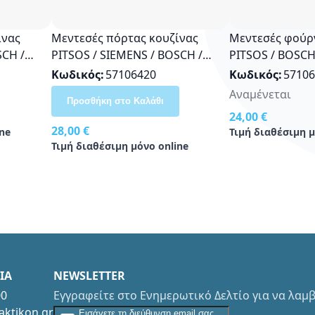
ίνας
Μεντεσές πόρτας κουζίνας
Μεντεσές φούρ
SCH /
PITSOS / SIEMENS / BOSCH /
PITSOS / BOSCH
NEFF Οriginal 00629918
Original 120481
Κωδικός
57106420
Κωδικός
57106
Αναμένεται
Προσθήκη στο Καλάθι
24,00 €
28,00 €
ne
Τιμή διαθέσιμη μ
Τιμή διαθέσιμη μόνο online
ΙΑ
NEWSLETTER
00
Εγγραφείτε στο Ενημερωτικό Δελτίο για να λα
Εγγραφείτε στο Newsletter
aktikon.gr