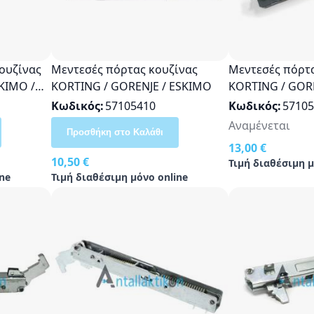
ουζίνας
Μεντεσές πόρτας κουζίνας
Μεντεσές πόρτα
KIMO /
KORTING / GORENJE / ESKIMO
KORTING / GOR
al
228848, 228861
Κωδικός
57105410
Κωδικός
57105
Αναμένεται
Προσθήκη στο Καλάθι
13,00 €
10,50 €
Τιμή διαθέσιμη μ
ne
Τιμή διαθέσιμη μόνο online