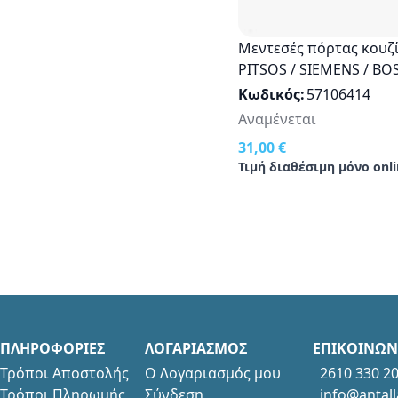
Μεντεσές πόρτας κουζ
PITSOS / SIEMENS / BO
NEFF Οriginal 00483651
Κωδικός
57106414
Αναμένεται
31,00 €
Τιμή διαθέσιμη μόνο onli
ΠΛΗΡΟΦΟΡΙΕΣ
ΛΟΓΑΡΙΑΣΜΟΣ
ΕΠΙΚΟΙΝΩΝ
Τρόποι Αποστολής
Ο Λογαριασμός μου
2610 330 2
Τρόποι Πληρωμής
Σύνδεση
info@antall