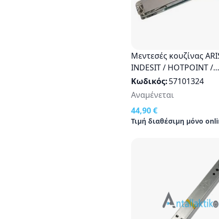
Μεντεσές κουζίνας ARI
INDESIT / HOTPOINT /
WHIRPOOL original
Κωδικός
57101324
482000027588
Αναμένεται
44,90 €
Τιμή διαθέσιμη μόνο onli