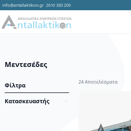
info@antallaktikon.gr
2610 330 200
Μετάβαση στο περιεχόμενο
Κατηγορ
Μεντεσέδες
24
Αποτελέσματα
Φίλτρα
Κατασκευαστής