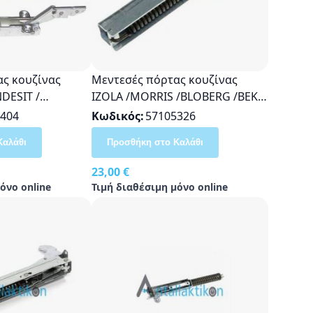
ς κουζίνας
Μεντεσές πόρτας κουζίνας
DESIT /
IZOLA /MORRIS /BLOBERG /BEKO
ISTON
/ESKIMO/ ARCELIK 8042002,
404
Κωδικός
57105326
41719207,
8075424 17cm
Καλάθι
Προσθήκη στο Καλάθι
23,00 €
όνο online
Τιμή διαθέσιμη μόνο online