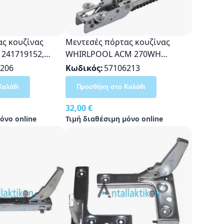
ς κουζίνας
Μεντεσές πόρτας κουζίνας
241719152,
WHIRLPOOL ACM 270WH
481241719148,
DMW664 12cm
206
Κωδικός
57106213
481941719415,
Καλάθι
Προσθήκη στο Καλάθι
32,00 €
όνο online
Τιμή διαθέσιμη μόνο online