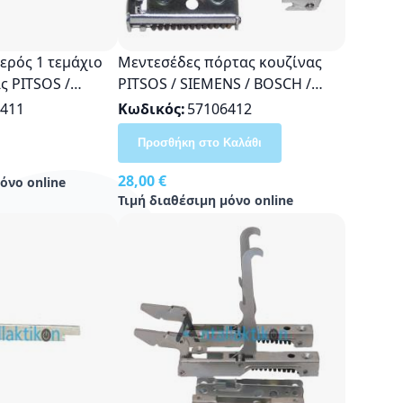
ερός 1 τεμάχιο
Μεντεσέδες πόρτας κουζίνας
ς PITSOS /
PITSOS / SIEMENS / BOSCH /
 / NEFF Οriginal
NEFF ,δεξής - αριστερός
411
Κωδικός
57106412
(ζευγάρι),HBN236AEU/01 ,
Προσθήκη στο Καλάθι
HEN352B/01 , HBN236AEU/02
28,00 €
όνο online
Τιμή διαθέσιμη μόνο online