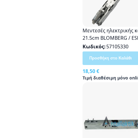
Μεντεσές ηλεκτρικής κ
21.5cm BLOMBERG / ES
AECELIK / VESTEL Origin
Κωδικός
57105330
37032476
Προσθήκη στο Καλάθι
18,50 €
Τιμή διαθέσιμη μόνο onli