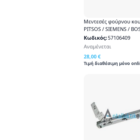
Μεντεσές φούρνου κου
PITSOS / SIEMENS / BO
NEFF Οriginal 00490748
Κωδικός
57106409
Αναμένεται
28,00 €
Τιμή διαθέσιμη μόνο onli