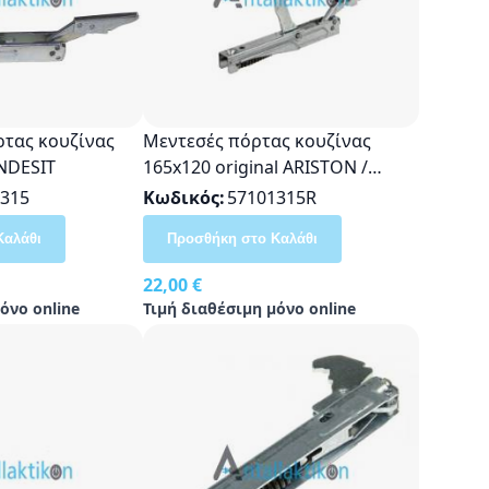
ρτας κουζίνας
Μεντεσές πόρτας κουζίνας
INDESIT
165x120 original ARISTON /
INDESIT / WHRLPOOL / MERLON
315
Κωδικός
57101315R
/ NARDI C00033322,
Καλάθι
Προσθήκη στο Καλάθι
482000026239, CF5992
22,00 €
όνο online
Τιμή διαθέσιμη μόνο online