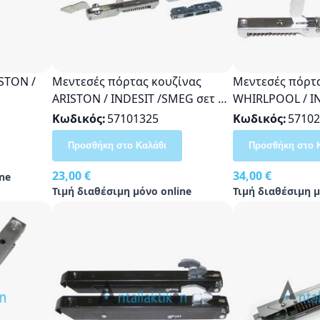
STON /
Μεντεσές πόρτας κουζίνας
Μεντεσές πόρτα
ARISTON / INDESIT /SMEG σετ +
WHIRLPOOL / IN
δυο υποδοχές
DELONGHI / AR
Κωδικός
57101325
Κωδικός
57102
C00082464,4819
Προσθήκη στο Καλάθι
Προσθήκη στο 
482000027546
23,00 €
34,00 €
ne
Τιμή διαθέσιμη μόνο online
Τιμή διαθέσιμη μ