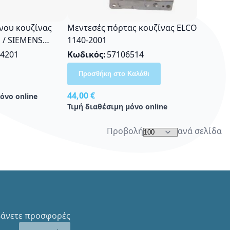
νου κουζίνας
Μεντεσές πόρτας κουζίνας ΕLCO
 / SIEMENS
1140-2001
72
4201
Κωδικός
57106514
Προσθήκη στο Καλάθι
44,00 €
όνο online
Τιμή διαθέσιμη μόνο online
Προβολή
ανά σελίδα
μβάνετε προσφορές