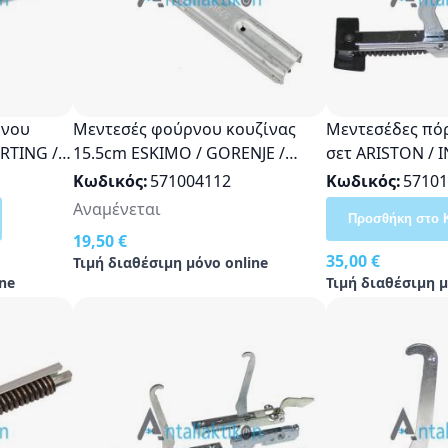
ρνου
Μεντεσές φούρνου κουζίνας
Μεντεσέδες πό
RTING /
15.5cm ESKIMO / GORENJE /
σετ ARISTON / 
, 625838-
KORTING Original 570152
Κωδικός
571004112
Κωδικός
57101
Αναμένεται
Προσθήκη στο 
19,50 €
35,00 €
Τιμή διαθέσιμη μόνο online
ne
Τιμή διαθέσιμη μ