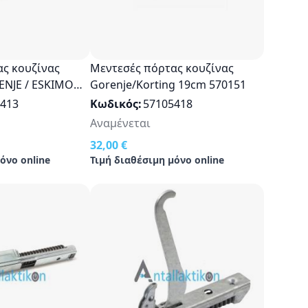
ς κουζίνας
Μεντεσές πόρτας κουζίνας
ENJE / ESKIMO
Gorenje/Korting 19cm 570151
413
Κωδικός
57105418
Αναμένεται
32,00 €
όνο online
Τιμή διαθέσιμη μόνο online