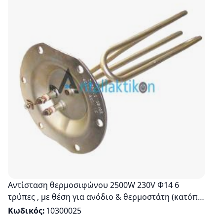
Αντίσταση θερμοσιφώνου 2500W 230V Φ14 6
τρύπες , με θέση για ανόδιο & θερμοστάτη (κατόπιν
κατασκευής)
Κωδικός
10300025