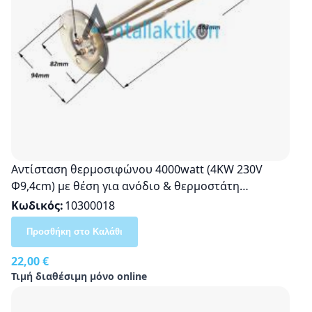
Αντίσταση θερμοσιφώνου 4000watt (4KW 230V
Φ9,4cm) με θέση για ανόδιο & θερμοστάτη
(Ταιριάζει η φλάντζα - Λάστιχο 49300018)
Κωδικός
10300018
Προσθήκη στο Καλάθι
22,00 €
Τιμή διαθέσιμη μόνο online