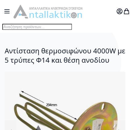
Μετάβαση στο περιεχόμενο
Toggle Nav
Ο Λογ
Το
Αντίσταση θερμοσιφώνου 4000W με
5 τρύπες Φ14 και θέση ανοδίου