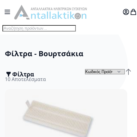
Μετάβαση στο περιεχόμενο
Toggle Nav
Ο Λογ
Το
Φίλτρα - Βουρτσάκια
Φίλτρα
Τα
Φθίν
10
Αποτελέσματα