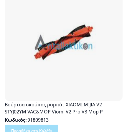
Βούρτσα σκούπας ρομπότ XIAOMI MIJIA V2
STYJ02YM VAC&MOP Viomi V2 Pro V3 Mop P
Κωδικός
91809813
Προσθήκη στο Καλάθι