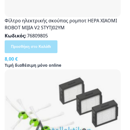
Φίλτρο ηλεκτρικής σκούπας ρομποτ HEPA XIAOMI
ROBOT MIJIA V2 STYTJ02YM
Κωδικός
76809805
Προσθήκη στο Καλάθι
8,00 €
Τιμή διαθέσιμη μόνο online