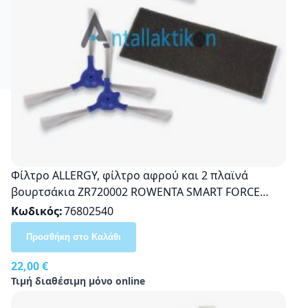
Φίλτρο ALLERGY, φίλτρο αφρού και 2 πλαϊνά
βουρτσάκια ZR720002 ROWENTA SMART FORCE
ESSENTIAL RR69 ORIGINAL ZR690101, ZR720002
Κωδικός
76802540
Προσθήκη στο Καλάθι
22,00 €
Τιμή διαθέσιμη μόνο online