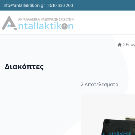
info@antallaktikon.gr
2610 330 200
Μετάβαση στο περιεχόμενο
Κατηγορ
Επαγ
Διακόπτες
2
Αποτελέσματα