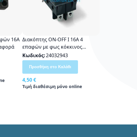
Διακόπτης ON-OFF I 16Α 4
ναφορά
επαφών με φως κόκκινος
αδιάβροχος με κάλυμμα
Κωδικός
24032943
Προσθήκη στο Καλάθι
4,50 €
ne
Τιμή διαθέσιμη μόνο online