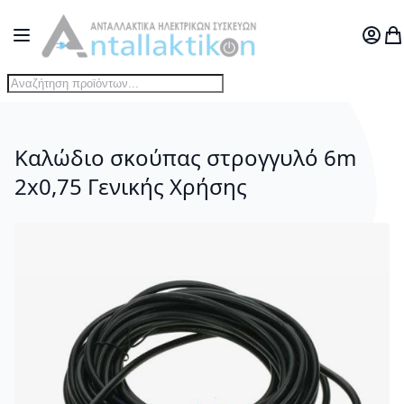
Μετάβαση στο περιεχόμενο
Toggle Nav
Ο Λογ
Το
Καλώδιο σκούπας στρογγυλό 6m
2x0,75 Γενικής Χρήσης