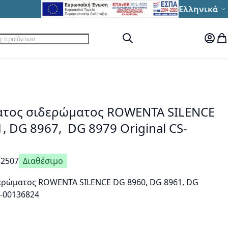
Γλώσσα
Ελληνικά
ηση
Αναζήτηση
Ο Λογ
Το
ατος σιδερώματος RΟWENTA SILENCE
, DG 8967, DG 8979 Original CS-
12507
Διαθέσιμο
ερώματος RΟWENTA SILENCE DG 8960, DG 8961, DG
S-00136824