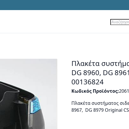
Αναζήτ
ίες
Νέα Προϊόντα
Προσφορές
Πλακέτα συστήμ
DG 8960, DG 8961
00136824
Κωδικός Προϊόντος
206
Πλακέτα συστήματος σιδ
8967, DG 8979 Original C