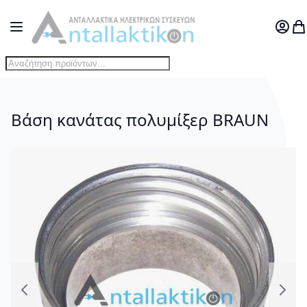
Μετάβαση στο περιεχόμενο
Toggle Nav
Ο Λογ
Το
Βάση κανάτας πολυμίξερ BRAUN