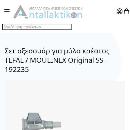
Μετάβαση στο περιεχόμενο
Toggle Nav
Ο Λογ
Το
Σετ αξεσουάρ για μύλο κρέατος
TEFAL / MOULINEX Original SS-
192235