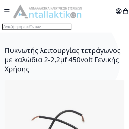
Μετάβαση στο περιεχόμενο
Toggle Nav
Ο Λογ
Το
Πυκνωτής λειτουργίας τετράγωνος
με καλώδια 2-2,2μf 450volt Γενικής
Χρήσης