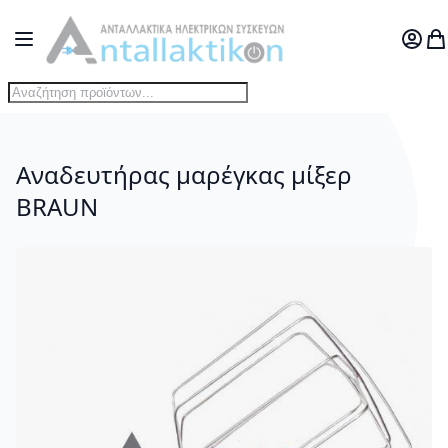
Μετάβαση στο περιεχόμενο
Toggle Nav
Ο Λογ
Το
Αναδευτήρας μαρέγκας μίξερ
BRAUN