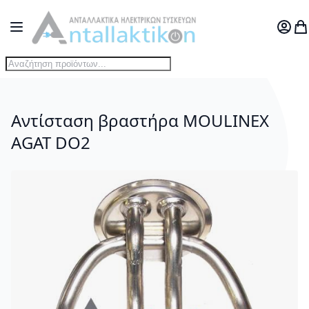
Μετάβαση στο περιεχόμενο
Toggle Nav
Ο Λογ
Το
Αντίσταση βραστήρα MOULINEX
AGAT DO2