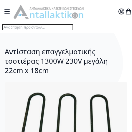
Μετάβαση στο περιεχόμενο
Toggle Nav
Ο Λογ
Το
Αντίσταση επαγγελματικής
τοστιέρας 1300W 230V μεγάλη
22cm x 18cm