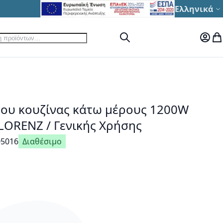
Γλώσσα
Ελληνικά
ηση
Αναζήτηση
Ο Λογ
Το
ου κουζίνας κάτω μέρους 1200W
LORENZ / Γενικής Χρήσης
05016
Διαθέσιμο