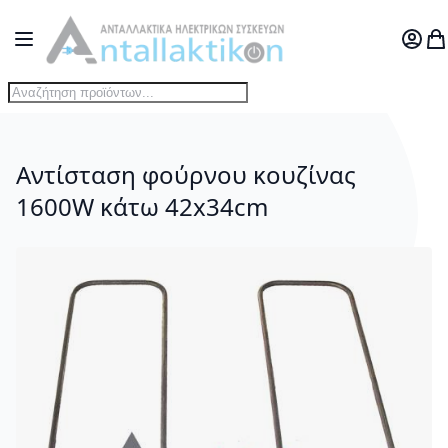
Μετάβαση στο περιεχόμενο
Toggle Nav
Ο Λογ
Το
Αντίσταση φούρνου κουζίνας
1600W κάτω 42x34cm