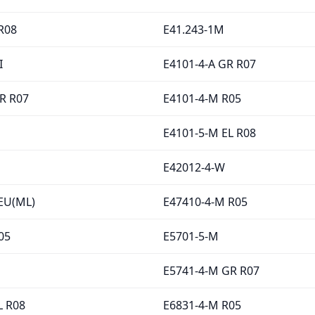
R08
E41.243-1M
I
E4101-4-A GR R07
R R07
E4101-4-M R05
E4101-5-M EL R08
E42012-4-W
EU(ML)
E47410-4-M R05
05
E5701-5-M
E5741-4-M GR R07
L R08
E6831-4-M R05