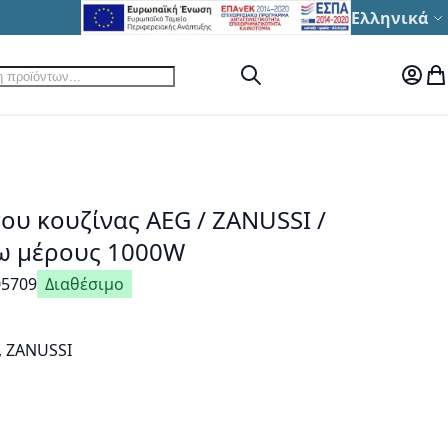
Γλώσσα
Ελληνικά
ηση
Αναζήτηση
Ο Λογ
Το
ου κουζίνας AEG / ΖΑΝUSSI /
ω μέρους 1000W
05709
Διαθέσιμο
, ZANUSSI