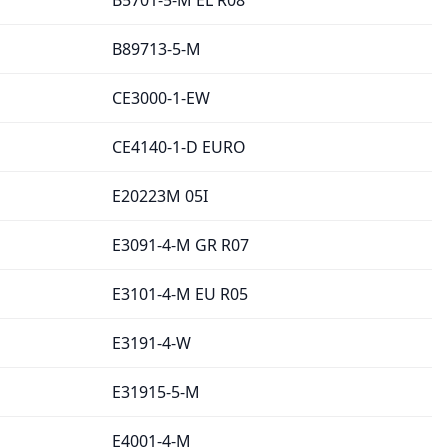
B89713-5-M
CE3000-1-EW
CE4140-1-D EURO
E20223M 05I
E3091-4-M GR R07
E3101-4-M EU R05
E3191-4-W
E31915-5-M
E4001-4-M