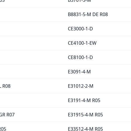
B8831-5-M DE R08
CE3000-1-D
CE4100-1-EW
CE8100-1-D
E3091-4-M
L R08
E31012-2-M
E3191-4-M R05
GR R07
E31915-4-M R05
R05
E33512-4-M R05