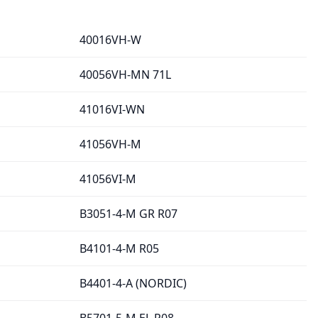
40016VH-W
40056VH-MN 71L
41016VI-WN
41056VH-M
41056VI-M
B3051-4-M GR R07
B4101-4-M R05
B4401-4-A (NORDIC)
B5701-5-M EL R08