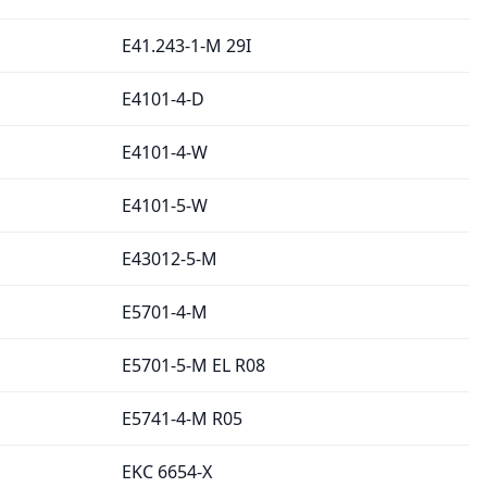
E41.243-1-M 29I
E4101-4-D
E4101-4-W
E4101-5-W
E43012-5-M
E5701-4-M
E5701-5-M EL R08
E5741-4-M R05
EKC 6654-X