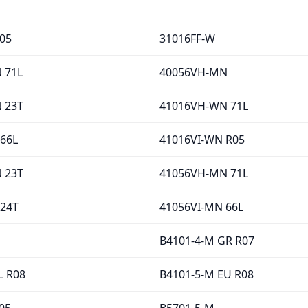
05
31016FF-W
 71L
40056VH-MN
 23T
41016VH-WN 71L
66L
41016VI-WN R05
 23T
41056VH-MN 71L
 24T
41056VI-MN 66L
B4101-4-M GR R07
L R08
B4101-5-M EU R08
05
B5701-5-M