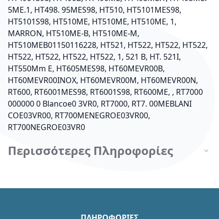
5ME.1, HT498. 95MES98, HT510, HT5101MES98,
HT5101S98, HT510ME, HT510ME, HT510ME, 1,
MARRON, HT510ME-B, HT510ME-M,
HT510MEB01150116228, HT521, HT522, HT522, HT522,
HT522, HT522, HT522, HT522, 1, 521 B, HT. 521I,
HT550Mm E, HT605MES98, HT60MEVR00B,
HT60MEVR00INOX, HT60MEVR00M, HT60MEVR00N,
RT600, RT6001MES98, RT6001S98, RT600ME, , RT7000
000000 0 Blancoe0 3VR0, RT7000, RT7. 00MEBLANI
COE03VR00, RT700MENEGROE03VR00,
RT700NEGROE03VR0
Περισσότερες Πληροφορίες
ΠΛΗΡΟΦΟΡΙΕΣ