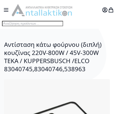
Μετάβαση στο περιεχόμενο
Toggle Nav
Ο Λογ
Το
Αντίσταση κάτω φούρνου (διπλή)
κουζίνας 220V-800W / 45V-300W
TEKA / KUPPERSBUSCH /ELCO
83040745,83040746,538963