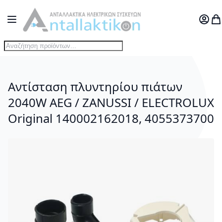
Μετάβαση στο περιεχόμενο
Toggle Nav
Ο Λογ
Το
Αντίσταση πλυντηρίου πιάτων
2040W AEG / ZANUSSI / ELECTROLUX
Original 140002162018, 4055373700