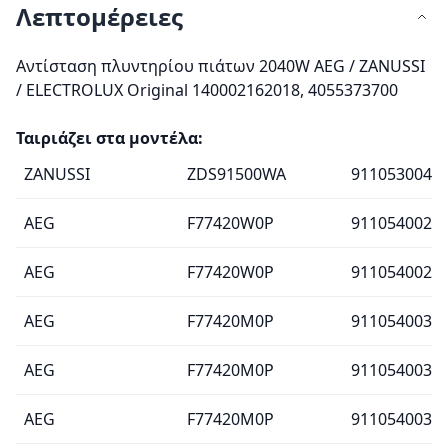
Λεπτομέρειες
Αντίσταση πλυντηρίου πιάτων 2040W AEG / ZANUSSI
/ ELECTROLUX Original 140002162018, 4055373700
Ταιριάζει στα μοντέλα:
ZANUSSI
ZDS91500WA
911053004
AEG
F77420W0P
911054002
AEG
F77420W0P
911054002
AEG
F77420M0P
911054003
AEG
F77420M0P
911054003
AEG
F77420M0P
911054003