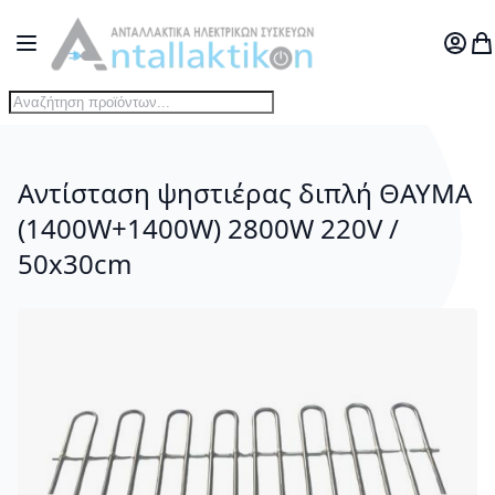
Μετάβαση στο περιεχόμενο
Toggle Nav
Ο Λογ
Το
Αντίσταση ψηστιέρας διπλή ΘΑΥΜΑ
(1400W+1400W) 2800W 220V /
50x30cm