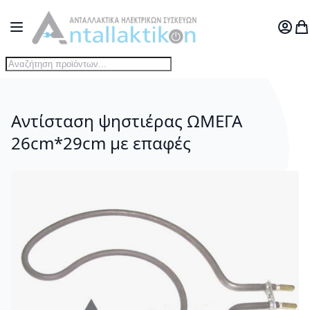
Μετάβαση στο περιεχόμενο
Toggle Nav
Ο Λογ
Το
Αντίσταση ψηστιέρας ΩΜΕΓΑ
26cm*29cm με επαφές