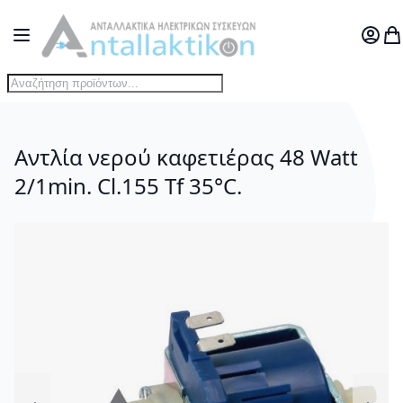
Μετάβαση στο περιεχόμενο
Toggle Nav
Ο Λογ
Το
Αντλία νερού καφετιέρας 48 Watt
2/1min. Cl.155 Tf 35°C.