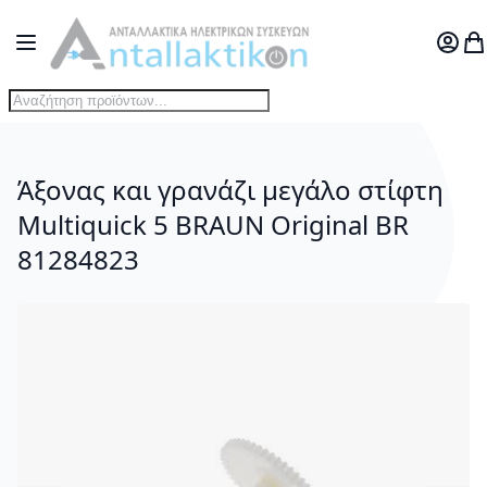
Μετάβαση στο περιεχόμενο
Toggle Nav
Ο Λογ
Το
Άξονας και γρανάζι μεγάλο στίφτη
Multiquick 5 BRAUN Original BR
81284823