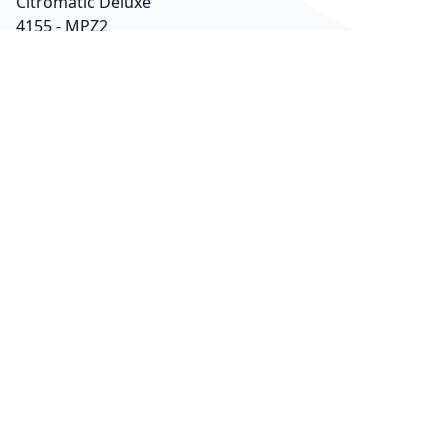
Citromatic Deluxe
4155 - MPZ2
4155 - MPZ22
TributeCollection
4979 - CJ3050WH
MultiQuick 5
4979 - MPZ22
Περισσότερες Πληροφορίες
ΠΛΗΡΟΦΟΡΙΕΣ
Τρόποι Αποστολής