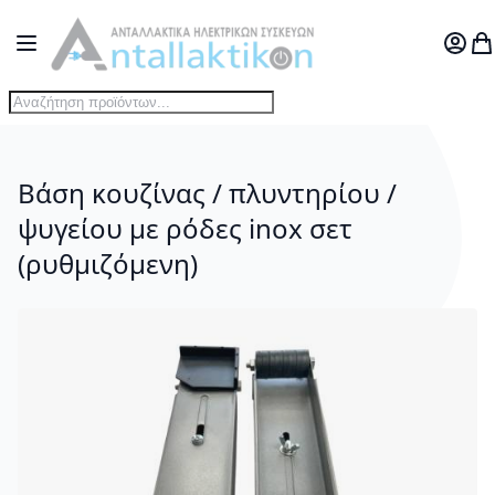
Μετάβαση στο περιεχόμενο
Toggle Nav
Ο Λογ
Το
Βάση κουζίνας / πλυντηρίου /
ψυγείου με ρόδες inox σετ
(ρυθμιζόμενη)