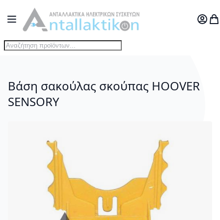
Μετάβαση στο περιεχόμενο
Toggle Nav
Ο Λογ
Το
Βάση σακούλας σκούπας HOOVER
SENSORY