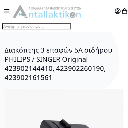
Μετάβαση στο περιεχόμενο
Toggle Nav
Ο Λογ
Το
Διακόπτης 3 επαφών 5A σιδήρου
PHILIPS / SINGER Original
423902144410, 423902260190,
423902161561