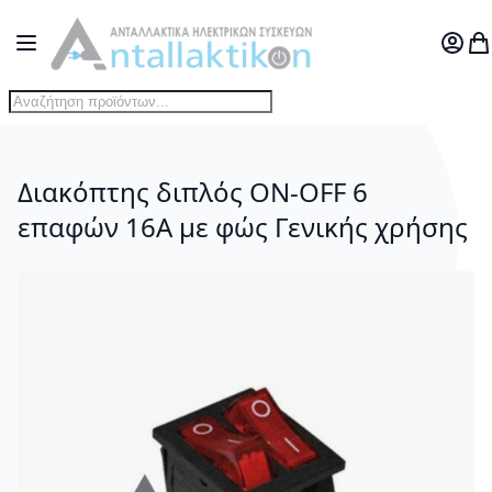
Μετάβαση στο περιεχόμενο
Toggle Nav
Ο Λογ
Το
Διακόπτης διπλός ON-OFF 6
επαφών 16A με φώς Γενικής χρήσης